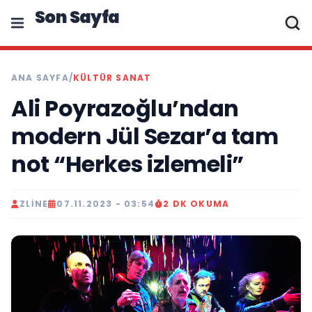
Son Sayfa
ANA SAYFA
/
KÜLTÜR SANAT
Ali Poyrazoğlu’ndan
modern Jül Sezar’a tam
not “Herkes izlemeli”
ZLINE
07.11.2023 - 03:54
2 DK OKUMA