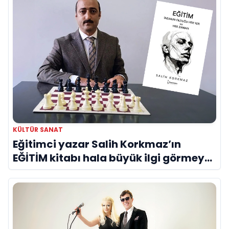
KÜLTÜR SANAT
Eğitimci yazar Salih Korkmaz’ın
EĞİTİM kitabı hala büyük ilgi görmeye
devam ediyor