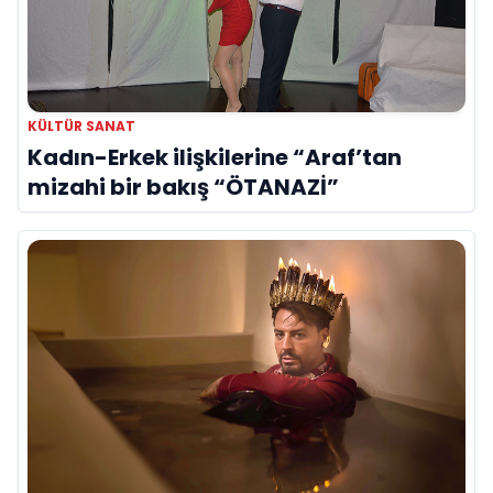
KÜLTÜR SANAT
Kadın-Erkek ilişkilerine “Araf’tan
mizahi bir bakış “ÖTANAZİ”