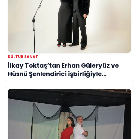
KÜLTÜR SANAT
İlkay Toktaş’tan Erhan Güleryüz ve
Hüsnü Şenlendirici işbirliğiyle
duygusal bir aşk manifestosu: “Deliler
Gibi”