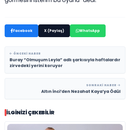
görmesini isterim bu oyunu” dedi.
Facebook
X (Paylaş)
WhatsApp
ÖNCEKI HABER
Buray “Olmuşum Leyla” adlı şarkısıyla haftalardır
zirvedeki yerini koruyor
SONRAKI HABER
Altın İnci’den Nezahat Kaya’ya Ödül
İLGINIZI ÇEKEBILIR