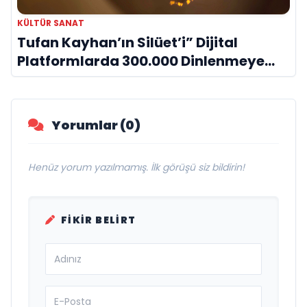
KÜLTÜR SANAT
Tufan Kayhan’ın Silüet’i” Dijital
Platformlarda 300.000 Dinlenmeye
Ulaştı
Yorumlar (0)
Henüz yorum yazılmamış. İlk görüşü siz bildirin!
FIKIR BELIRT