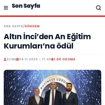
Son Sayfa
ANA SAYFA
/
GÜNDEM
Altın İnci’den An Eğitim
Kurumları’na ödül
ZLINE
08.11.2023 - 17:49
1 DK OKUMA