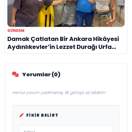
GÜNDEM
Damak Çatlatan Bir Ankara Hikâyesi
Aydınlıkevler’in Lezzet Durağı Urfa
Damak
Yorumlar (0)
Henüz yorum yazılmamış. İlk görüşü siz bildirin!
FIKIR BELIRT