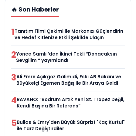
🔥 Son Haberler
1
Tanıtım Filmi Çekimi ile Markanızı Güçlendirin
ve Hedef Kitlenize Etkili Şekilde Ulaşın
2
Yonca Samlı ‘dan İkinci Tekli “Donacaksın
Sevgilim “ yayımlandı
3
Ali Emre Açıkgöz Galimidi, Eski AB Bakanı ve
Büyükelçi Egemen Bağış ile Bir Araya Geldi
4
RAVANO: “Bodrum Artık Yeni St. Tropez Değil,
Kendi Başına Bir Referans”
5
Bullas & Emry'den Büyük Sürpriz! "Kaç Kurtul"
ile Tarz Değiştirdiler