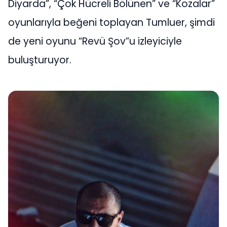
Diyarda”, “Çok Hücreli Bölünen” ve “Kozalar”
oyunlarıyla beğeni toplayan Tumluer, şimdi
de yeni oyunu “Revü Şov”u izleyiciyle
buluşturuyor.