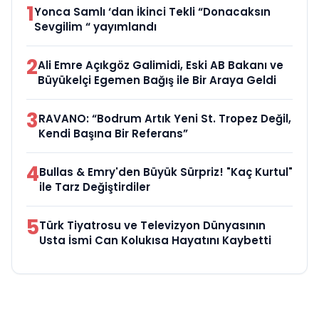
1
Yonca Samlı ‘dan İkinci Tekli “Donacaksın
Sevgilim “ yayımlandı
2
Ali Emre Açıkgöz Galimidi, Eski AB Bakanı ve
Büyükelçi Egemen Bağış ile Bir Araya Geldi
3
RAVANO: “Bodrum Artık Yeni St. Tropez Değil,
Kendi Başına Bir Referans”
4
Bullas & Emry'den Büyük Sürpriz! "Kaç Kurtul"
ile Tarz Değiştirdiler
5
Türk Tiyatrosu ve Televizyon Dünyasının
Usta İsmi Can Kolukısa Hayatını Kaybetti