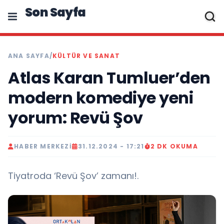
Son Sayfa
ANA SAYFA
/
KÜLTÜR VE SANAT
Atlas Karan Tumluer’den
modern komediye yeni
yorum: Revü Şov
HABER MERKEZI
31.12.2024 - 17:21
2 DK OKUMA
Tiyatroda ‘Revü Şov’ zamanı!.