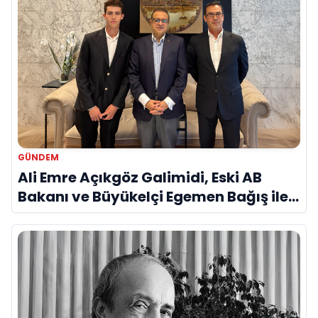
GÜNDEM
Ali Emre Açıkgöz Galimidi, Eski AB
Bakanı ve Büyükelçi Egemen Bağış ile
Bir Araya Geldi