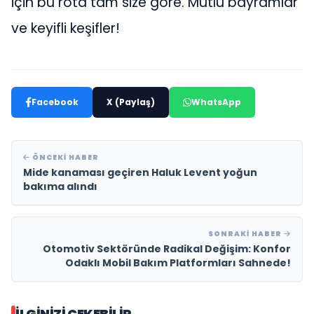
için bu rota tam size göre. Mutlu bayramlar
ve keyifli keşifler!
Facebook
X (Paylaş)
WhatsApp
ÖNCEKI HABER
Mide kanaması geçiren Haluk Levent yoğun
bakıma alındı
SONRAKI HABER
Otomotiv Sektöründe Radikal Değişim: Konfor
Odaklı Mobil Bakım Platformları Sahnede!
İLGINIZI ÇEKEBILIR