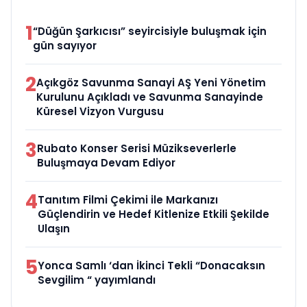
1
“Düğün Şarkıcısı” seyircisiyle buluşmak için
gün sayıyor
2
Açıkgöz Savunma Sanayi AŞ Yeni Yönetim
Kurulunu Açıkladı ve Savunma Sanayinde
Küresel Vizyon Vurgusu
3
Rubato Konser Serisi Müzikseverlerle
Buluşmaya Devam Ediyor
4
Tanıtım Filmi Çekimi ile Markanızı
Güçlendirin ve Hedef Kitlenize Etkili Şekilde
Ulaşın
5
Yonca Samlı ‘dan İkinci Tekli “Donacaksın
Sevgilim “ yayımlandı