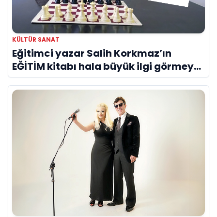
KÜLTÜR SANAT
Eğitimci yazar Salih Korkmaz’ın
EĞİTİM kitabı hala büyük ilgi görmeye
devam ediyor