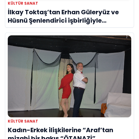
KÜLTÜR SANAT
İlkay Toktaş’tan Erhan Güleryüz ve
Hüsnü Şenlendirici işbirliğiyle
duygusal bir aşk manifestosu: “Deliler
Gibi”
KÜLTÜR SANAT
Kadın-Erkek ilişkilerine “Araf’tan
mizahi bir bakış “ÖTANAZİ”