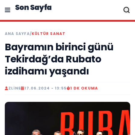
Son Sayfa
ANA SAYFA
/
KÜLTÜR SANAT
Bayramın birinci günü
Tekirdağ’da Rubato
izdihamı yaşandı
ZLINE
17.06.2024 - 13:55
1 DK OKUMA