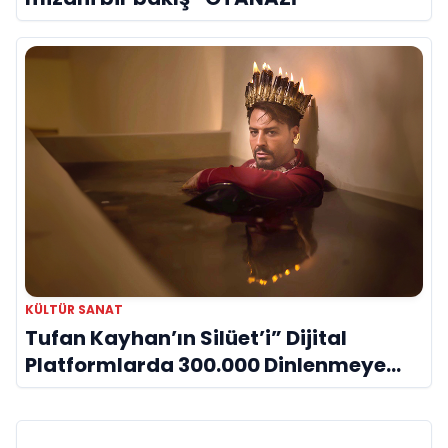
KÜLTÜR SANAT
Tufan Kayhan’ın Silüet’i” Dijital
Platformlarda 300.000 Dinlenmeye
Ulaştı