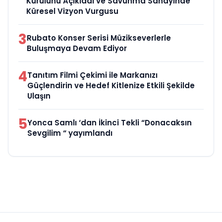
Kurulunu Açıkladı ve Savunma Sanayinde
Küresel Vizyon Vurgusu
3
Rubato Konser Serisi Müzikseverlerle
Buluşmaya Devam Ediyor
4
Tanıtım Filmi Çekimi ile Markanızı
Güçlendirin ve Hedef Kitlenize Etkili Şekilde
Ulaşın
5
Yonca Samlı ‘dan İkinci Tekli “Donacaksın
Sevgilim “ yayımlandı