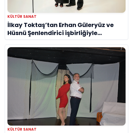
KÜLTÜR SANAT
İlkay Toktaş’tan Erhan Güleryüz ve
Hüsnü Şenlendirici işbirliğiyle
duygusal bir aşk manifestosu: “Deliler
Gibi”
KÜLTÜR SANAT