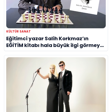
KÜLTÜR SANAT
Eğitimci yazar Salih Korkmaz’ın
EĞİTİM kitabı hala büyük ilgi görmeye
devam ediyor