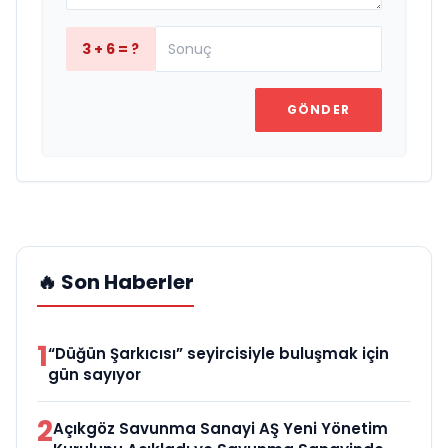
3 + 6 = ?
GÖNDER
🔥 Son Haberler
1
“Düğün Şarkıcısı” seyircisiyle buluşmak için
gün sayıyor
2
Açıkgöz Savunma Sanayi AŞ Yeni Yönetim