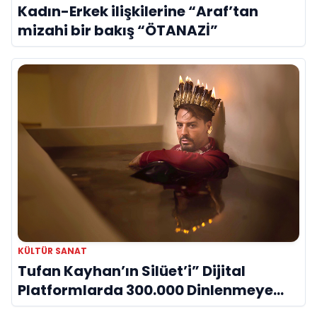
Kadın-Erkek ilişkilerine “Araf’tan
mizahi bir bakış “ÖTANAZİ”
KÜLTÜR SANAT
Tufan Kayhan’ın Silüet’i” Dijital
Platformlarda 300.000 Dinlenmeye
Ulaştı