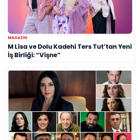
MAGAZIN
M Lisa ve Dolu Kadehi Ters Tut’tan Yeni
İş Birliği: “Vişne”