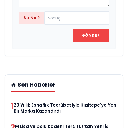
8 + 5 = ?
GÖNDER
🔥 Son Haberler
1
20 Yıllık Esnaflık Tecrübesiyle Kızıltepe'ye Yeni
Bir Marka Kazandırdı
2
M Lisa ve Dolu Kadehi Ters Tut’tan Yeni İş