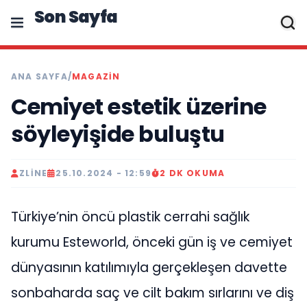
Son Sayfa
ANA SAYFA
/
MAGAZIN
Cemiyet estetik üzerine
söyleyişide buluştu
ZLINE
25.10.2024 - 12:59
2 DK OKUMA
Türkiye’nin öncü plastik cerrahi sağlık
kurumu Esteworld, önceki gün iş ve cemiyet
dünyasının katılımıyla gerçekleşen davette
sonbaharda saç ve cilt bakım sırlarını ve diş