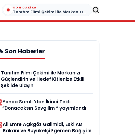
SON DAKIKA
Tanıtım Filmi Çekimi ile Markanızı Güçlendirin ve Hedef Kitlenize Etkili Şekilde Ulaşın
🔥 Son Haberler
1
Tanıtım Filmi Çekimi ile Markanızı
Güçlendirin ve Hedef Kitlenize Etkili
Şekilde Ulaşın
2
Yonca Samlı ‘dan İkinci Tekli
“Donacaksın Sevgilim “ yayımlandı
3
Ali Emre Açıkgöz Galimidi, Eski AB
Bakanı ve Büyükelçi Egemen Bağış ile