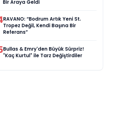
Bir Araya Geldi
4
RAVANO: “Bodrum Artık Yeni St.
Tropez Değil, Kendi Başına Bir
Referans”
5
Bullas & Emry'den Büyük Sürpriz!
"Kaç Kurtul" ile Tarz Değiştirdiler