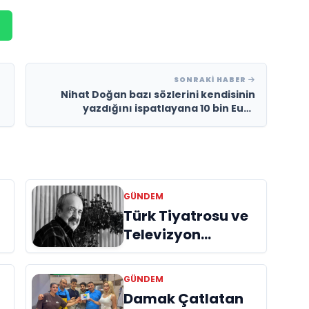
SONRAKI HABER
Nihat Doğan bazı sözlerini kendisinin
yazdığını ispatlayana 10 bin Euro
verecek
GÜNDEM
Türk Tiyatrosu ve
Televizyon
Dünyasının Usta
İsmi Can Kolukısa
GÜNDEM
Hayatını Kaybetti
Damak Çatlatan