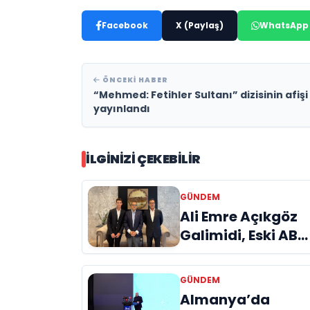
Facebook
X (Paylaş)
WhatsApp
ÖNCEKI HABER
“Mehmed: Fetihler Sultanı” dizisinin afişi
yayınlandı
İLGINIZI ÇEKEBILIR
GÜNDEM
Ali Emre Açıkgöz
Galimidi, Eski AB
Bakanı ve
Büyükelçi Egemen
GÜNDEM
Bağış ile Bir Araya
Almanya’da
Geldi