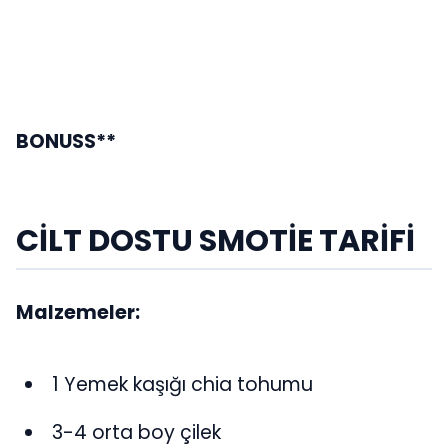
BONUSS**
CİLT DOSTU SMOTİE TARİFİ
Malzemeler:
1 Yemek kaşığı chia tohumu
3-4 orta boy çilek