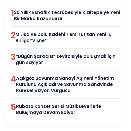
1
20 Yıllık Esnaflık Tecrübesiyle Kızıltepe'ye Yeni
Bir Marka Kazandırdı
2
M Lisa ve Dolu Kadehi Ters Tut’tan Yeni İş
Birliği: “Vişne”
3
“Düğün Şarkıcısı” seyircisiyle buluşmak için
gün sayıyor
4
Açıkgöz Savunma Sanayi AŞ Yeni Yönetim
Kurulunu Açıkladı ve Savunma Sanayinde
Küresel Vizyon Vurgusu
5
Rubato Konser Serisi Müzikseverlerle
Buluşmaya Devam Ediyor