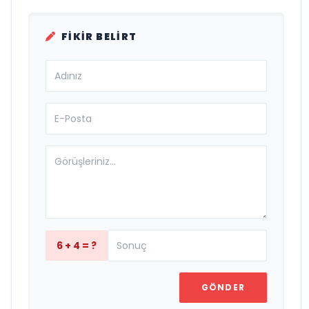
FIKIR BELIRT
6 + 4 = ?
GÖNDER