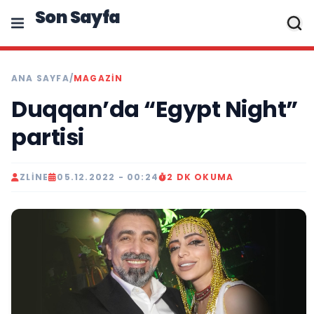
Son Sayfa
ANA SAYFA
/
MAGAZIN
Duqqan’da “Egypt Night”
partisi
ZLINE
05.12.2022 - 00:24
2 DK OKUMA