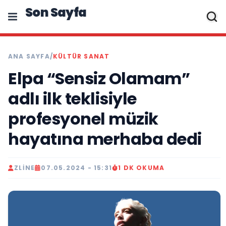
Son Sayfa
ANA SAYFA
/
KÜLTÜR SANAT
Elpa “Sensiz Olamam”
adlı ilk teklisiyle
profesyonel müzik
hayatına merhaba dedi
ZLINE
07.05.2024 - 15:31
1 DK OKUMA