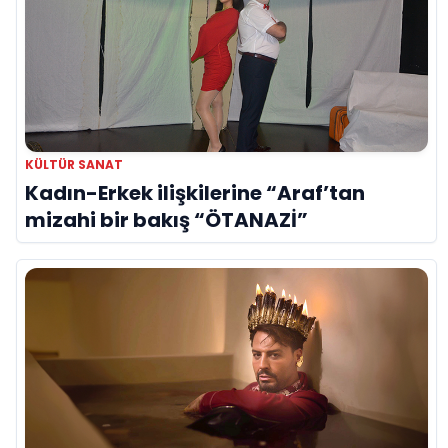
KÜLTÜR SANAT
Kadın-Erkek ilişkilerine “Araf’tan
mizahi bir bakış “ÖTANAZİ”