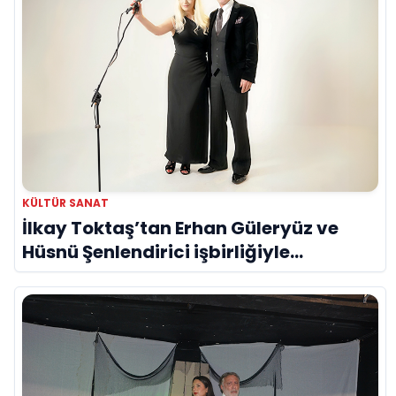
KÜLTÜR SANAT
İlkay Toktaş’tan Erhan Güleryüz ve
Hüsnü Şenlendirici işbirliğiyle
duygusal bir aşk manifestosu: “Deliler
Gibi”