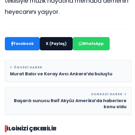
teklisiyle müzik hayatına merhaba demenin
heyecanını yaşıyor.
Facebook
X (Paylaş)
WhatsApp
ÖNCEKI HABER
Murat Balcı ve Koray Avcı Ankara’da buluştu
SONRAKI HABER
Başarılı sunucu Raif Akyüz Amerika’da haberlere
konu oldu
İLGINIZI ÇEKEBILIR