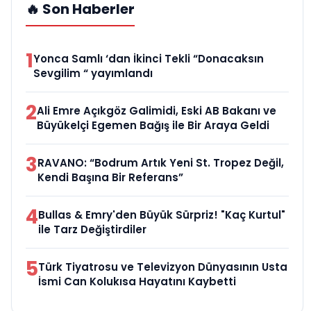
🔥 Son Haberler
1
Yonca Samlı ‘dan İkinci Tekli “Donacaksın
Sevgilim “ yayımlandı
2
Ali Emre Açıkgöz Galimidi, Eski AB Bakanı ve
Büyükelçi Egemen Bağış ile Bir Araya Geldi
3
RAVANO: “Bodrum Artık Yeni St. Tropez Değil,
Kendi Başına Bir Referans”
4
Bullas & Emry'den Büyük Sürpriz! "Kaç Kurtul"
ile Tarz Değiştirdiler
5
Türk Tiyatrosu ve Televizyon Dünyasının Usta
İsmi Can Kolukısa Hayatını Kaybetti