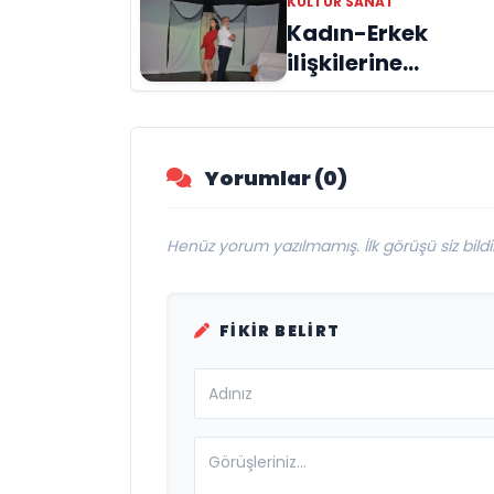
KÜLTÜR SANAT
devam ediyor
Kadın-Erkek
ilişkilerine
“Araf’tan mizahi
bir bakış
“ÖTANAZİ”
Yorumlar (0)
Henüz yorum yazılmamış. İlk görüşü siz bildir
FIKIR BELIRT