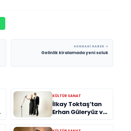
SONRAKI HABER
Gelinlik kiralamada yeni soluk
KÜLTÜR SANAT
İlkay Toktaş’tan
Erhan Güleryüz ve
Hüsnü Şenlendirici
işbirliğiyle
ye
KÜLTÜR SANAT