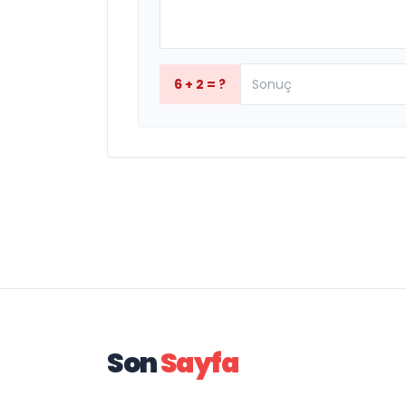
6 + 2 = ?
Son
Sayfa