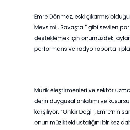
Emre Dönmez, eski çıkarmış olduğu parç
Mevsimi , Savaşta “ gibi sevilen parç
desteklemek için önümüzdeki aylard
performans ve radyo röportaj’ı plan
Müzik eleştirmenleri ve sektör uzma
derin duygusal anlatımı ve kusursuz
karşılıyor. “Onlar Değil”, Emre’nin 
onun müzikteki ustalığını bir kez d