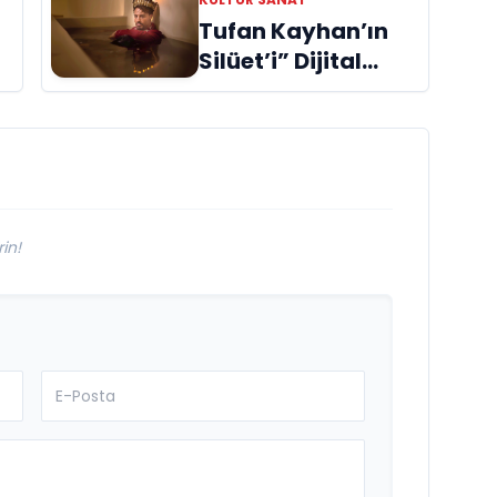
duygusal bir aşk
Tufan Kayhan’ın
manifestosu:
Silüet’i” Dijital
“Deliler Gibi”
Platformlarda
300.000
Dinlenmeye Ulaştı
in!