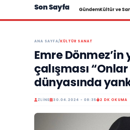
Son Sayfa
Gündem
Kültür ve Sa
ANA SAYFA
/
KÜLTÜR SANAT
Emre Dönmez’in y
çalışması “Onlar 
dünyasında yank
ZLINE
30.04.2024 - 08:35
2 DK OKUMA