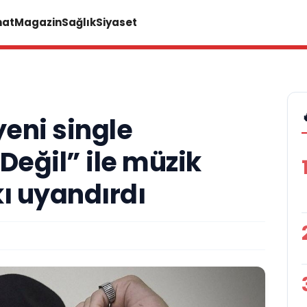
nat
Magazin
Sağlık
Siyaset
eni single
Değil” ile müzik
ı uyandırdı