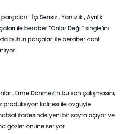
aları “ İçi Sensiz , Yanlızlık , Ayrılık
aları ile beraber “Onlar Değil” single’ını
a bütün parçaları ile beraber canlı
lıyor.
nları, Emre Dönmez’in bu son çalışmasını;
 prodüksiyon kalitesi ile övgüyle
sanatsal ifadesinde yeni bir sayfa açıyor ve
aha gözler önüne seriyor.