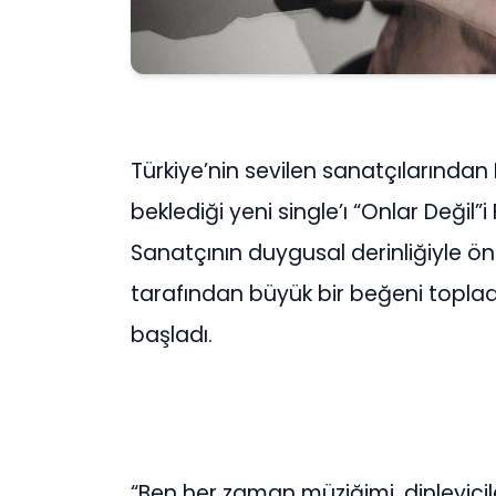
Türkiye’nin sevilen sanatçılarında
beklediği yeni single’ı “Onlar Değil”
Sanatçının duygusal derinliğiyle öne
tarafından büyük bir beğeni topladı
başladı.
“Ben her zaman müziğimi, dinleyici