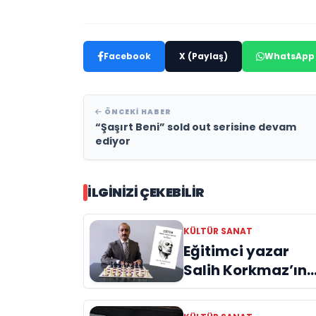
Facebook
X (Paylaş)
WhatsApp
ÖNCEKI HABER
“Şaşırt Beni” sold out serisine devam
ediyor
İLGINIZI ÇEKEBILIR
KÜLTÜR SANAT
Eğitimci yazar
Salih Korkmaz’ın
EĞİTİM kitabı hala
büyük ilgi görme