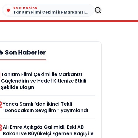
SON DAKIKA
Tanıtım Filmi Çekimi ile Markanızı Güçlendirin ve Hedef Kitlenize Etkili Şekilde Ulaşın
🔥 Son Haberler
1
Tanıtım Filmi Çekimi ile Markanızı
Güçlendirin ve Hedef Kitlenize Etkili
Şekilde Ulaşın
2
Yonca Samlı ‘dan İkinci Tekli
“Donacaksın Sevgilim “ yayımlandı
3
Ali Emre Açıkgöz Galimidi, Eski AB
Bakanı ve Büyükelçi Egemen Bağış ile