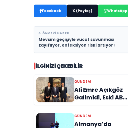
Facebook
X (Paylaş)
WhatsApp
ÖNCEKI HABER
Mevsim geçişiyle vücut savunması
zayıflıyor, enfeksiyon riski artıyor!
İLGINIZI ÇEKEBILIR
GÜNDEM
Ali Emre Açıkgöz
Galimidi, Eski AB
Bakanı ve
Büyükelçi Egemen
GÜNDEM
Bağış ile Bir Araya
Almanya’da