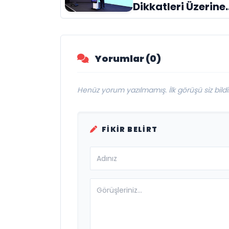
Geldi
Dikkatleri Üzerine
Çeken Türk
Firması: Taşyapı
Yorumlar (0)
Henüz yorum yazılmamış. İlk görüşü siz bildir
FIKIR BELIRT