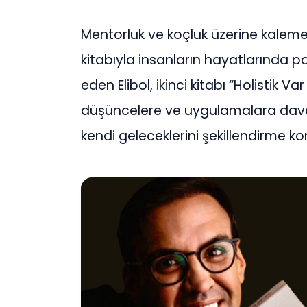
Mentorluk ve koçluk üzerine kaleme 
kitabıyla insanların hayatlarında poz
eden Elibol, ikinci kitabı “Holistik V
düşüncelere ve uygulamalara davet e
kendi geleceklerini şekillendirme ko