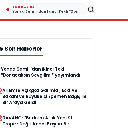
SON DAKIKA
Yonca Samlı ‘dan İkinci Tekli “Donacaksın Sevgilim “ yayımlandı
🔥 Son Haberler
1
Yonca Samlı ‘dan İkinci Tekli
“Donacaksın Sevgilim “ yayımlandı
2
Ali Emre Açıkgöz Galimidi, Eski AB
Bakanı ve Büyükelçi Egemen Bağış ile
Bir Araya Geldi
3
RAVANO: “Bodrum Artık Yeni St.
Tropez Değil, Kendi Başına Bir