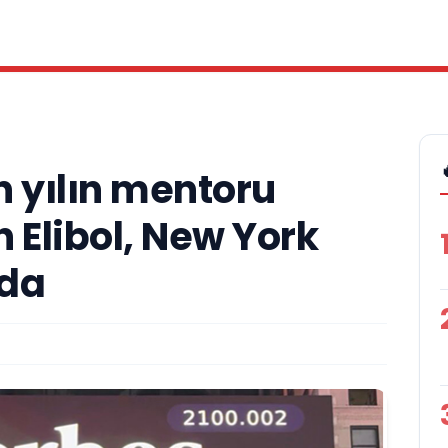
n yılın mentoru
 Elibol, New York
da