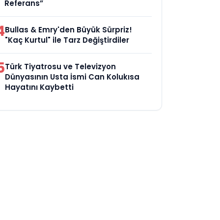
Referans”
4
Bullas & Emry'den Büyük Sürpriz!
"Kaç Kurtul" ile Tarz Değiştirdiler
5
Türk Tiyatrosu ve Televizyon
Dünyasının Usta İsmi Can Kolukısa
Hayatını Kaybetti