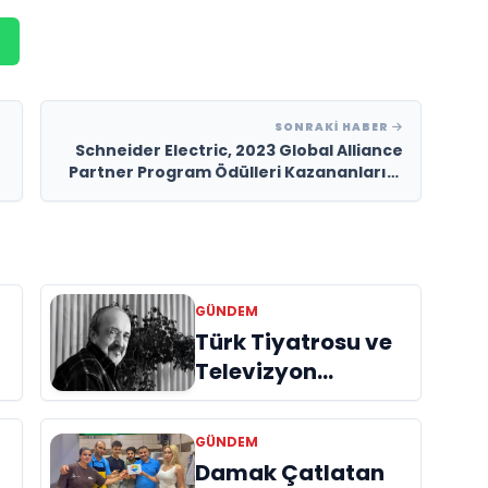
SONRAKI HABER
Schneider Electric, 2023 Global Alliance
Partner Program Ödülleri Kazananlarını
Duyurdu
GÜNDEM
Türk Tiyatrosu ve
Televizyon
Dünyasının Usta
İsmi Can Kolukısa
GÜNDEM
Hayatını Kaybetti
Damak Çatlatan