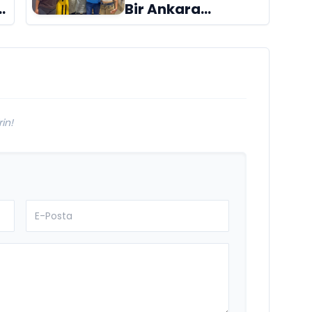
Bir Ankara
Hikâyesi
Aydınlıkevler’in
Lezzet Durağı Urfa
Damak
in!