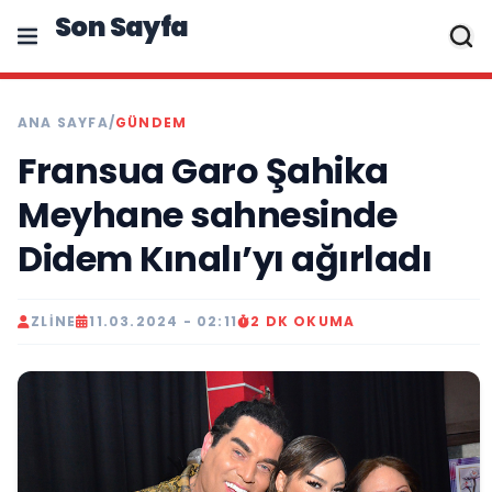
Son Sayfa
ANA SAYFA
/
GÜNDEM
Fransua Garo Şahika
Meyhane sahnesinde
Didem Kınalı’yı ağırladı
ZLINE
11.03.2024 - 02:11
2 DK OKUMA