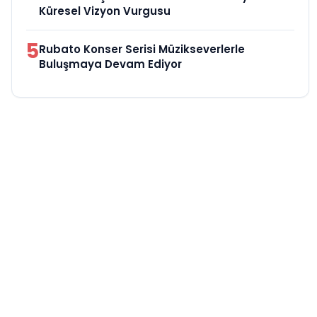
Küresel Vizyon Vurgusu
5
Rubato Konser Serisi Müzikseverlerle
Buluşmaya Devam Ediyor
Son
Sayfa
- Güncel teknoloji, kurumsal çözümler, seo ve son dakika
haberlerini tarafsız ve hızlı bir şekilde sizlere ulaştırıyoruz.