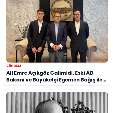
GÜNDEM
Ali Emre Açıkgöz Galimidi, Eski AB
Bakanı ve Büyükelçi Egemen Bağış ile
Bir Araya Geldi