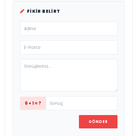
FIKIR BELIRT
6 + 1 = ?
GÖNDER