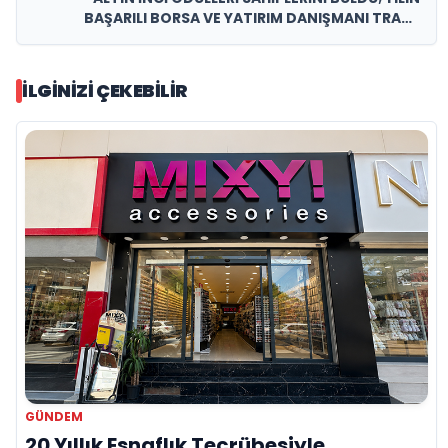
BAŞARILI BORSA VE YATIRIM DANIŞMANI TRADE
AKADEMİ YÖNETİM KURULU BAŞKANI ALİ YILDIRIM
OLDU
İLGINIZI ÇEKEBILIR
GÜNDEM
20 Yıllık Esnaflık Tecrübesiyle