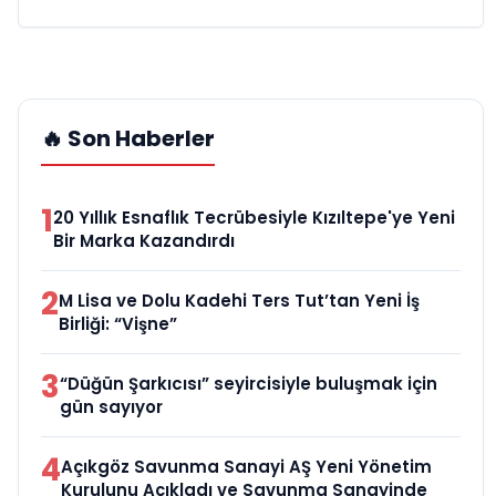
🔥 Son Haberler
1
20 Yıllık Esnaflık Tecrübesiyle Kızıltepe'ye Yeni
Bir Marka Kazandırdı
2
M Lisa ve Dolu Kadehi Ters Tut’tan Yeni İş
Birliği: “Vişne”
3
“Düğün Şarkıcısı” seyircisiyle buluşmak için
gün sayıyor
4
Açıkgöz Savunma Sanayi AŞ Yeni Yönetim
Kurulunu Açıkladı ve Savunma Sanayinde