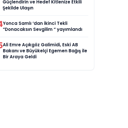
Güçlendirin ve Hedef Kitlenize Etkili
Şekilde Ulaşın
4
Yonca Samlı ‘dan İkinci Tekli
“Donacaksın Sevgilim “ yayımlandı
5
Ali Emre Açıkgöz Galimidi, Eski AB
Bakanı ve Büyükelçi Egemen Bağış ile
Bir Araya Geldi