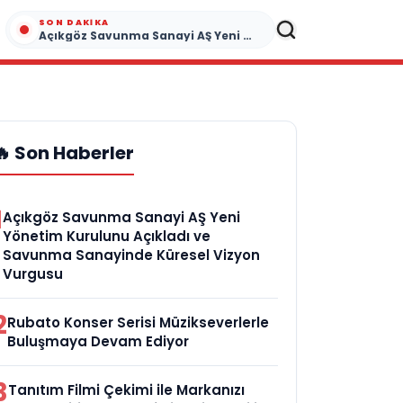
SON DAKIKA
Açıkgöz Savunma Sanayi AŞ Yeni Yönetim Kurulunu Açıkladı ve Savunma Sanayinde Küresel Vizyon Vurgusu
🔥 Son Haberler
1
Açıkgöz Savunma Sanayi AŞ Yeni
Yönetim Kurulunu Açıkladı ve
Savunma Sanayinde Küresel Vizyon
Vurgusu
2
Rubato Konser Serisi Müzikseverlerle
Buluşmaya Devam Ediyor
3
Tanıtım Filmi Çekimi ile Markanızı