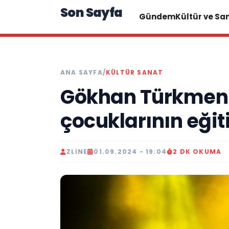
Son Sayfa
Gündem
Kültür ve Sa
ANA SAYFA
/
KÜLTÜR SANAT
Gökhan Türkmen
çocuklarının eğit
ZLINE
01.09.2024 - 19:04
2 DK OKUMA