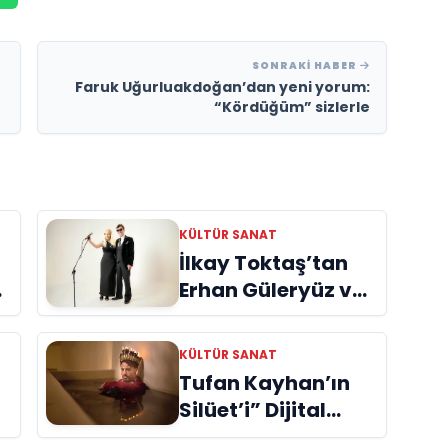
SONRAKI HABER
Faruk Uğurluakdoğan’dan yeni yorum:
“Kördüğüm” sizlerle
KÜLTÜR SANAT
İlkay Toktaş’tan
Erhan Güleryüz ve
Hüsnü Şenlendirici
işbirliğiyle
ye
KÜLTÜR SANAT
duygusal bir aşk
Tufan Kayhan’ın
manifestosu:
Silüet’i” Dijital
“Deliler Gibi”
Platformlarda