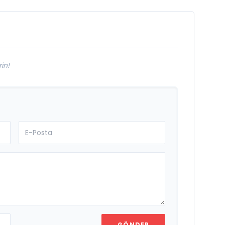
300.000
Dinlenmeye Ulaştı
in!
GÖNDER