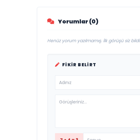
bir bakış
“ÖTANAZİ”
Yorumlar (0)
Henüz yorum yazılmamış. İlk görüşü siz bildir
FIKIR BELIRT