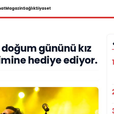
nat
Magazin
Sağlık
Siyaset
 doğum gününü kız
imine hediye ediyor.