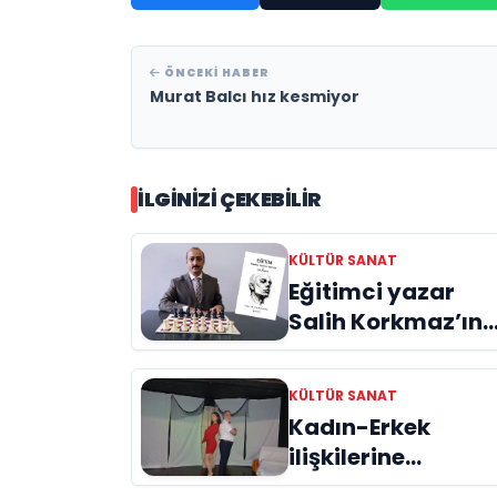
ÖNCEKI HABER
Murat Balcı hız kesmiyor
İLGINIZI ÇEKEBILIR
KÜLTÜR SANAT
Eğitimci yazar
Salih Korkmaz’ın
EĞİTİM kitabı hala
büyük ilgi görme
KÜLTÜR SANAT
devam ediyor
Kadın-Erkek
ilişkilerine
“Araf’tan mizahi