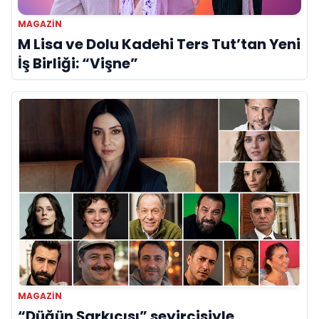
MAGAZIN
M Lisa ve Dolu Kadehi Ters Tut’tan Yeni
İş Birliği: “Vişne”
MAGAZIN
“Düğün Şarkıcısı” seyircisiyle