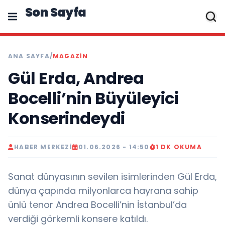
Son Sayfa
ANA SAYFA
/
MAGAZIN
Gül Erda, Andrea
Bocelli’nin Büyüleyici
Konserindeydi
HABER MERKEZI
01.06.2026 - 14:50
1 DK OKUMA
Sanat dünyasının sevilen isimlerinden Gül Erda,
dünya çapında milyonlarca hayrana sahip
ünlü tenor Andrea Bocelli’nin İstanbul’da
verdiği görkemli konsere katıldı.