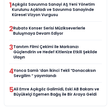
1
Açıkgöz Savunma Sanayi AŞ Yeni Yönetim
Kurulunu Açıkladı ve Savunma Sanayinde
Küresel Vizyon Vurgusu
2
Rubato Konser Serisi Müzikseverlerle
Buluşmaya Devam Ediyor
3
Tanıtım Filmi Çekimi ile Markanızı
Güçlendirin ve Hedef Kitlenize Etkili Şekilde
Ulaşın
4
Yonca Samlı ‘dan İkinci Tekli “Donacaksın
Sevgilim “ yayımlandı
5
Ali Emre Açıkgöz Galimidi, Eski AB Bakanı ve
Büyükelçi Egemen Bağış ile Bir Araya Geldi