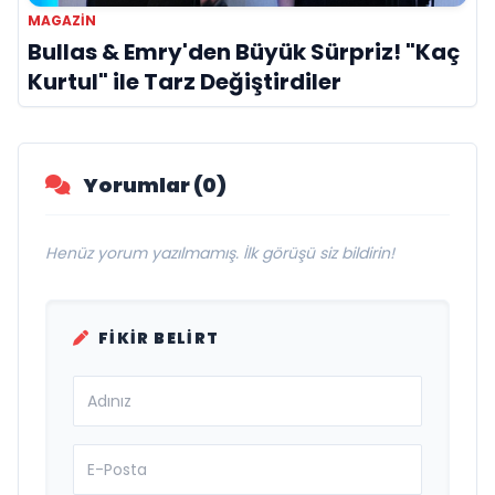
MAGAZIN
Bullas & Emry'den Büyük Sürpriz! "Kaç
Kurtul" ile Tarz Değiştirdiler
Yorumlar (0)
Henüz yorum yazılmamış. İlk görüşü siz bildirin!
FIKIR BELIRT