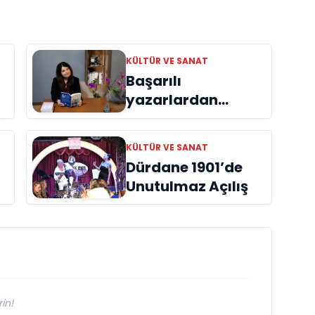
KÜLTÜR VE SANAT
Başarılı
yazarlardan
Azime Savaş’tan
başucu kitabı
KÜLTÜR VE SANAT
ı
“Emanet”
Dürdane 1901’de
raflardaki yerini
Unutulmaz Açılış
aldı
in!