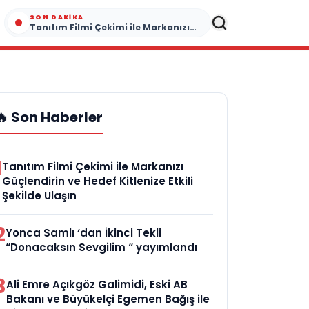
SON DAKIKA
Tanıtım Filmi Çekimi ile Markanızı Güçlendirin ve Hedef Kitlenize Etkili Şekilde Ulaşın
🔥 Son Haberler
1
Tanıtım Filmi Çekimi ile Markanızı
Güçlendirin ve Hedef Kitlenize Etkili
Şekilde Ulaşın
2
Yonca Samlı ‘dan İkinci Tekli
“Donacaksın Sevgilim “ yayımlandı
3
Ali Emre Açıkgöz Galimidi, Eski AB
Bakanı ve Büyükelçi Egemen Bağış ile