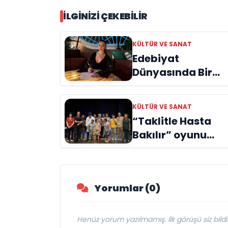
İLGINIZI ÇEKEBILIR
KÜLTÜR VE SANAT
Edebiyat
Dünyasında Bir
Genç Deha
Doğuyor: Dilruba
KÜLTÜR VE SANAT
Engin ve Zift Karas
“Taklitle Hasta
Evreni ‘AVENOİR’
Bakılır” oyunu
engelleri sanatla
aştı
Yorumlar (0)
Henüz yorum yazılmamış. İlk görüşü siz bildir