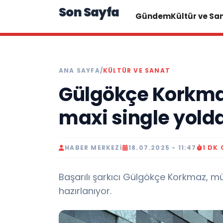
Son Sayfa
Gündem
Kültür ve Sa
ANA SAYFA
/
KÜLTÜR VE SANAT
Gülgökçe Korkma
maxi single yold
HABER MERKEZI
18.07.2025 - 11:47
1 DK
Başarılı şarkıcı Gülgökçe Korkmaz, m
hazırlanıyor.