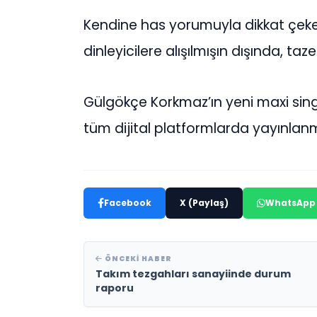
Kendine has yorumuyla dikkat çeken
dinleyicilere alışılmışın dışında, t
Gülgökçe Korkmaz’ın yeni maxi sin
tüm dijital platformlarda yayınlanm
Facebook
X (Paylaş)
WhatsApp
ÖNCEKI HABER
Takım tezgahları sanayiinde durum
raporu