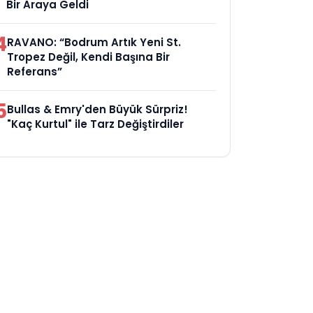
Bir Araya Geldi
4
RAVANO: “Bodrum Artık Yeni St.
Tropez Değil, Kendi Başına Bir
Referans”
5
Bullas & Emry'den Büyük Sürpriz!
"Kaç Kurtul" ile Tarz Değiştirdiler