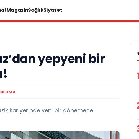
nat
Magazin
Sağlık
Siyaset
z’dan yepyeni bir
a!
 OKUMA
üzik kariyerinde yeni bir dönemece