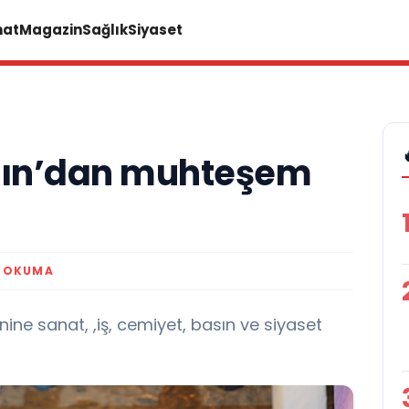
nat
Magazin
Sağlık
Siyaset
pın’dan muhteşem
K OKUMA
renine sanat, ,iş, cemiyet, basın ve siyaset