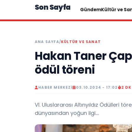
Son Sayfa
Gündem
Kültür ve Sa
ANA SAYFA
/
KÜLTÜR VE SANAT
Hakan Taner Ça
ödül töreni
HABER MERKEZI
03.10.2024 - 17:02
2 D
VI. Uluslararası Altınyıldız Ödülleri tö
dünyasından yoğun ilgi....