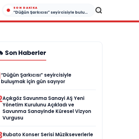
SON DAKIKA
“Düğün Şarkıcısı” seyircisiyle buluşmak için gün sayıyor
🔥 Son Haberler
1
“Düğün Şarkıcısı” seyircisiyle
buluşmak için gün sayıyor
2
Açıkgöz Savunma Sanayi AŞ Yeni
Yönetim Kurulunu Açıkladı ve
Savunma Sanayinde Küresel Vizyon
Vurgusu
3
Rubato Konser Serisi Müzikseverlerle