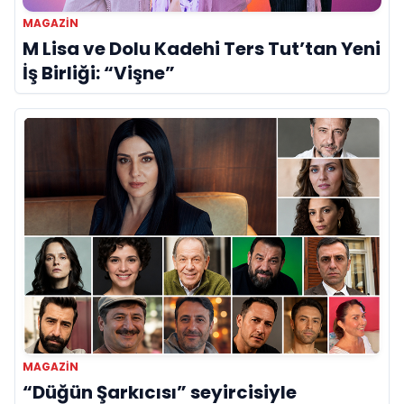
MAGAZIN
M Lisa ve Dolu Kadehi Ters Tut’tan Yeni
İş Birliği: “Vişne”
MAGAZIN
“Düğün Şarkıcısı” seyircisiyle