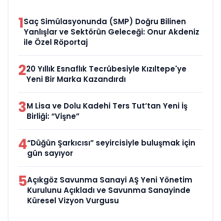
1
Saç Simülasyonunda (SMP) Doğru Bilinen
Yanlışlar ve Sektörün Geleceği: Onur Akdeniz
ile Özel Röportaj
2
20 Yıllık Esnaflık Tecrübesiyle Kızıltepe'ye
Yeni Bir Marka Kazandırdı
3
M Lisa ve Dolu Kadehi Ters Tut’tan Yeni İş
Birliği: “Vişne”
4
“Düğün Şarkıcısı” seyircisiyle buluşmak için
gün sayıyor
5
Açıkgöz Savunma Sanayi AŞ Yeni Yönetim
Kurulunu Açıkladı ve Savunma Sanayinde
Küresel Vizyon Vurgusu