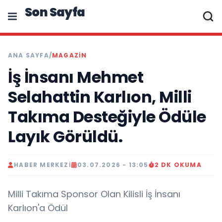
Son Sayfa
ANA SAYFA
/
MAGAZIN
İş İnsanı Mehmet
Selahattin Karlıon, Milli
Takıma Desteğiyle Ödüle
Layık Görüldü.
HABER MERKEZI
03.07.2026 - 13:05
2 DK OKUMA
Milli Takıma Sponsor Olan Kilisli İş İnsanı
Karlıon'a Ödül