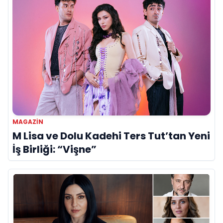
MAGAZIN
M Lisa ve Dolu Kadehi Ters Tut’tan Yeni
İş Birliği: “Vişne”