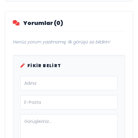
Savunma Sanayinde Küresel Vizyon
Vurgusu
Yorumlar (0)
Henüz yorum yazılmamış. İlk görüşü siz bildirin!
FIKIR BELIRT