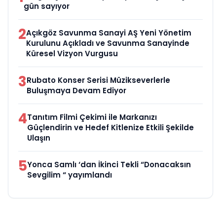
gün sayıyor
2
Açıkgöz Savunma Sanayi AŞ Yeni Yönetim
Kurulunu Açıkladı ve Savunma Sanayinde
Küresel Vizyon Vurgusu
3
Rubato Konser Serisi Müzikseverlerle
Buluşmaya Devam Ediyor
4
Tanıtım Filmi Çekimi ile Markanızı
Güçlendirin ve Hedef Kitlenize Etkili Şekilde
Ulaşın
5
Yonca Samlı ‘dan İkinci Tekli “Donacaksın
Sevgilim “ yayımlandı