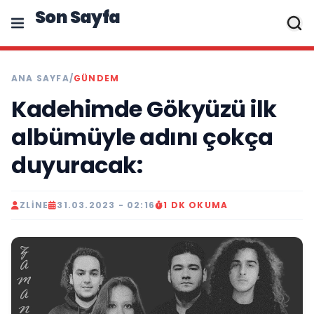
Son Sayfa
ANA SAYFA
/
GÜNDEM
Kadehimde Gökyüzü ilk
albümüyle adını çokça
duyuracak:
ZLINE
31.03.2023 - 02:16
1 DK OKUMA