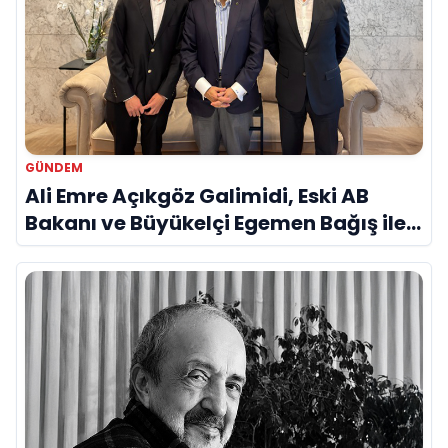
GÜNDEM
Ali Emre Açıkgöz Galimidi, Eski AB
Bakanı ve Büyükelçi Egemen Bağış ile
Bir Araya Geldi