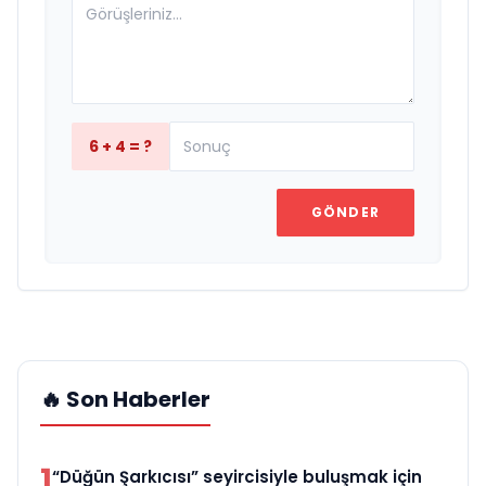
6 + 4 = ?
GÖNDER
🔥 Son Haberler
1
“Düğün Şarkıcısı” seyircisiyle buluşmak için