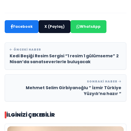
Facebook
X (Paylaş)
WhatsApp
ÖNCEKI HABER
Kedi Beşiği Resim Sergisi “1 resim 1 gülümseme” 2
Nisan’da sanatseverlerle buluşacak
SONRAKI HABER
Mehmet Selim Girbiyanoğlu ” İzmir Türkiye
Yüzyılı’na hazır “
İLGINIZI ÇEKEBILIR