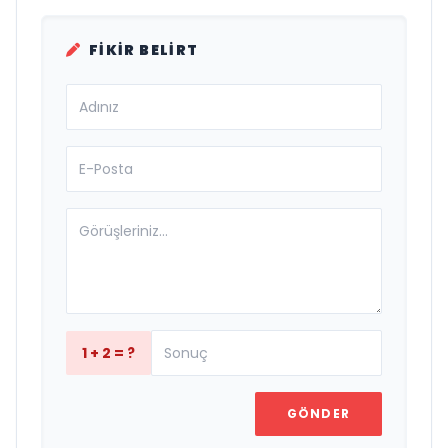
FIKIR BELIRT
1 + 2 = ?
GÖNDER