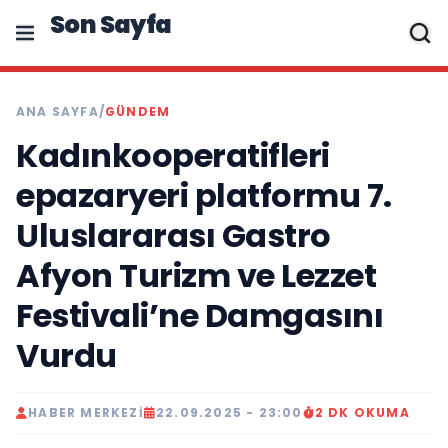
Son Sayfa
ANA SAYFA
/
GÜNDEM
Kadınkooperatifleri
epazaryeri platformu 7.
Uluslararası Gastro
Afyon Turizm ve Lezzet
Festivali’ne Damgasını
Vurdu
HABER MERKEZI
22.09.2025 - 23:00
2 DK OKUMA