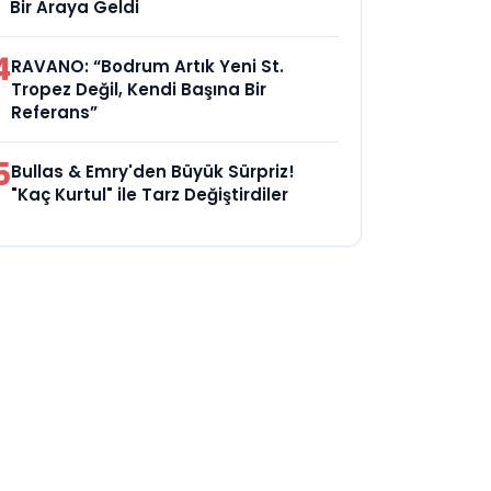
Bir Araya Geldi
4
RAVANO: “Bodrum Artık Yeni St.
Tropez Değil, Kendi Başına Bir
Referans”
5
Bullas & Emry'den Büyük Sürpriz!
"Kaç Kurtul" ile Tarz Değiştirdiler