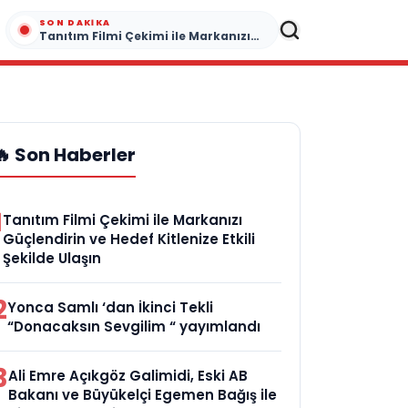
SON DAKIKA
Tanıtım Filmi Çekimi ile Markanızı Güçlendirin ve Hedef Kitlenize Etkili Şekilde Ulaşın
🔥 Son Haberler
1
Tanıtım Filmi Çekimi ile Markanızı
Güçlendirin ve Hedef Kitlenize Etkili
Şekilde Ulaşın
2
Yonca Samlı ‘dan İkinci Tekli
“Donacaksın Sevgilim “ yayımlandı
3
Ali Emre Açıkgöz Galimidi, Eski AB
Bakanı ve Büyükelçi Egemen Bağış ile