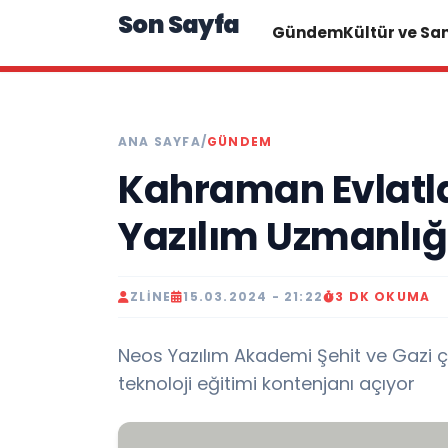
Son Sayfa
Gündem
Kültür ve Sa
ANA SAYFA
/
GÜNDEM
Kahraman Evlatlar
Yazılım Uzmanlığı
ZLINE
15.03.2024 - 21:22
3 DK OKUMA
Neos Yazılım Akademi Şehit ve Gazi çocu
teknoloji eğitimi kontenjanı açıyor