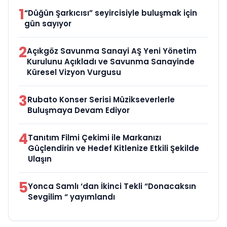
1
“Düğün Şarkıcısı” seyircisiyle buluşmak için
gün sayıyor
2
Açıkgöz Savunma Sanayi AŞ Yeni Yönetim
Kurulunu Açıkladı ve Savunma Sanayinde
Küresel Vizyon Vurgusu
3
Rubato Konser Serisi Müzikseverlerle
Buluşmaya Devam Ediyor
4
Tanıtım Filmi Çekimi ile Markanızı
Güçlendirin ve Hedef Kitlenize Etkili Şekilde
Ulaşın
5
Yonca Samlı ‘dan İkinci Tekli “Donacaksın
Sevgilim “ yayımlandı