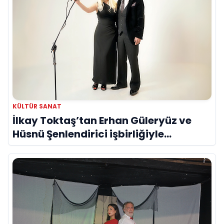
KÜLTÜR SANAT
İlkay Toktaş’tan Erhan Güleryüz ve
Hüsnü Şenlendirici işbirliğiyle
duygusal bir aşk manifestosu: “Deliler
Gibi”