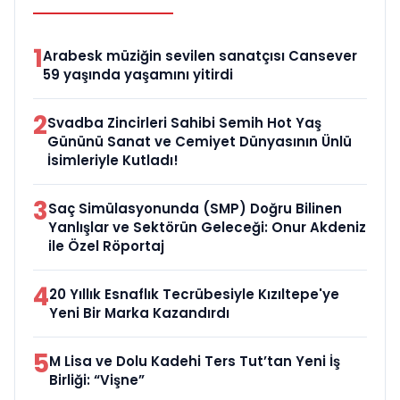
1
Arabesk müziğin sevilen sanatçısı Cansever
59 yaşında yaşamını yitirdi
2
Svadba Zincirleri Sahibi Semih Hot Yaş
Gününü Sanat ve Cemiyet Dünyasının Ünlü
İsimleriyle Kutladı!
3
Saç Simülasyonunda (SMP) Doğru Bilinen
Yanlışlar ve Sektörün Geleceği: Onur Akdeniz
ile Özel Röportaj
4
20 Yıllık Esnaflık Tecrübesiyle Kızıltepe'ye
Yeni Bir Marka Kazandırdı
5
M Lisa ve Dolu Kadehi Ters Tut’tan Yeni İş
Birliği: “Vişne”