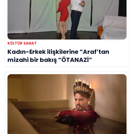
KÜLTÜR SANAT
Kadın-Erkek ilişkilerine “Araf’tan
mizahi bir bakış “ÖTANAZİ”