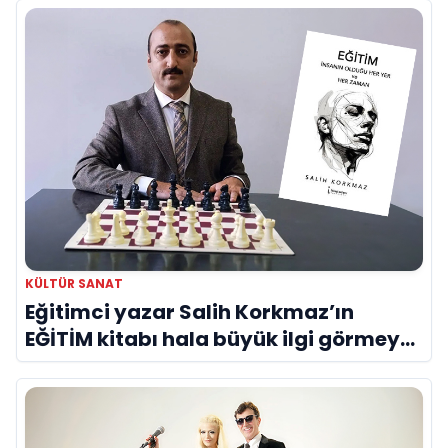
KÜLTÜR SANAT
Eğitimci yazar Salih Korkmaz’ın
EĞİTİM kitabı hala büyük ilgi görmeye
devam ediyor