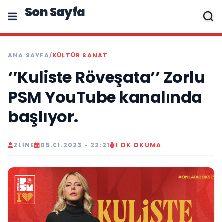
Son Sayfa
ANA SAYFA
/
KÜLTÜR SANAT
‘’Kuliste Röveşata’’ Zorlu
PSM YouTube kanalında
başlıyor.
ZLINE
05.01.2023 - 22:21
1 DK OKUMA