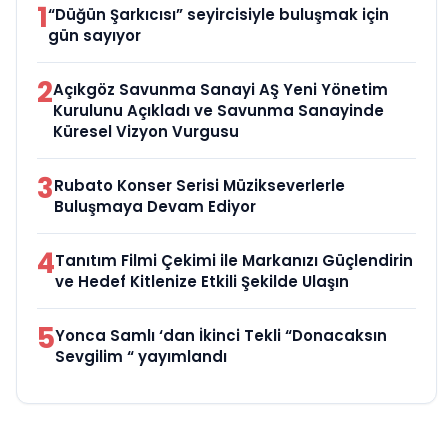
1
“Düğün Şarkıcısı” seyircisiyle buluşmak için
gün sayıyor
2
Açıkgöz Savunma Sanayi AŞ Yeni Yönetim
Kurulunu Açıkladı ve Savunma Sanayinde
Küresel Vizyon Vurgusu
3
Rubato Konser Serisi Müzikseverlerle
Buluşmaya Devam Ediyor
4
Tanıtım Filmi Çekimi ile Markanızı Güçlendirin
ve Hedef Kitlenize Etkili Şekilde Ulaşın
5
Yonca Samlı ‘dan İkinci Tekli “Donacaksın
Sevgilim “ yayımlandı