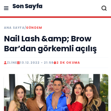
Son Sayfa
ANA SAYFA
/
GÜNDEM
Nail Lash &amp; Brow
Bar’dan görkemli açılış
ZLINE
13.12.2022 - 21:58
2 DK OKUMA