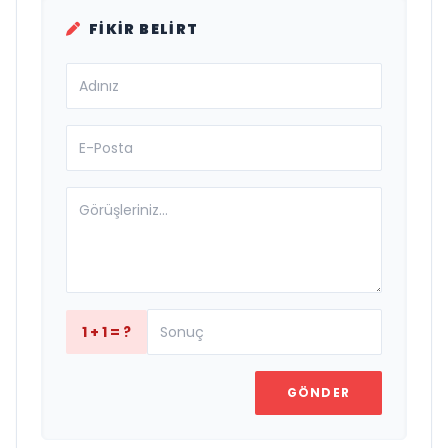
FIKIR BELIRT
1 + 1 = ?
GÖNDER