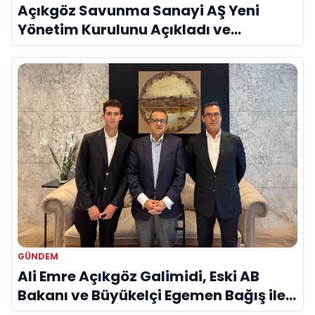
Açıkgöz Savunma Sanayi AŞ Yeni
Yönetim Kurulunu Açıkladı ve
Savunma Sanayinde Küresel Vizyon
Vurgusu
GÜNDEM
Ali Emre Açıkgöz Galimidi, Eski AB
Bakanı ve Büyükelçi Egemen Bağış ile
Bir Araya Geldi