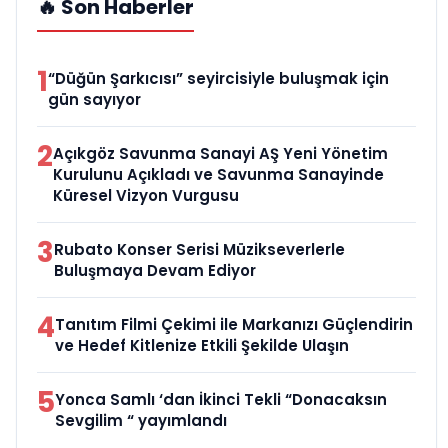
🔥 Son Haberler
1
“Düğün Şarkıcısı” seyircisiyle buluşmak için
gün sayıyor
2
Açıkgöz Savunma Sanayi AŞ Yeni Yönetim
Kurulunu Açıkladı ve Savunma Sanayinde
Küresel Vizyon Vurgusu
3
Rubato Konser Serisi Müzikseverlerle
Buluşmaya Devam Ediyor
4
Tanıtım Filmi Çekimi ile Markanızı Güçlendirin
ve Hedef Kitlenize Etkili Şekilde Ulaşın
5
Yonca Samlı ‘dan İkinci Tekli “Donacaksın
Sevgilim “ yayımlandı