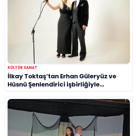
KÜLTÜR SANAT
İlkay Toktaş’tan Erhan Güleryüz ve
Hüsnü Şenlendirici işbirliğiyle
duygusal bir aşk manifestosu: “Deliler
Gibi”