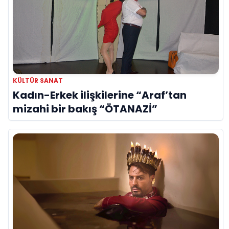
KÜLTÜR SANAT
Kadın-Erkek ilişkilerine “Araf’tan
mizahi bir bakış “ÖTANAZİ”