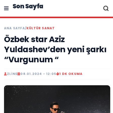
Son Sayfa
ANA SAYFA
/
KÜLTÜR SANAT
Özbek star Aziz
Yuldashev’den yeni şarkı
“Vurgunum “
ZLINE
08.01.2024 - 12:05
1 DK OKUMA