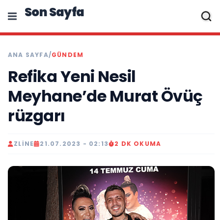
Son Sayfa
ANA SAYFA
/
GÜNDEM
Refika Yeni Nesil
Meyhane’de Murat Övüç
rüzgarı
ZLINE
21.07.2023 - 02:13
2 DK OKUMA