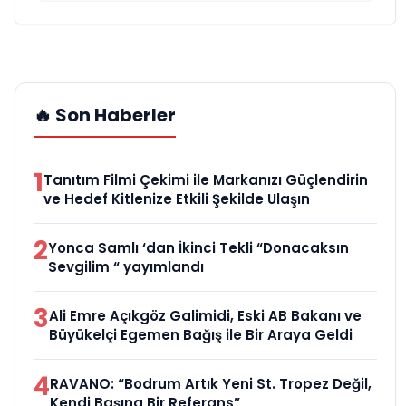
🔥 Son Haberler
1
Tanıtım Filmi Çekimi ile Markanızı Güçlendirin
ve Hedef Kitlenize Etkili Şekilde Ulaşın
2
Yonca Samlı ‘dan İkinci Tekli “Donacaksın
Sevgilim “ yayımlandı
3
Ali Emre Açıkgöz Galimidi, Eski AB Bakanı ve
Büyükelçi Egemen Bağış ile Bir Araya Geldi
4
RAVANO: “Bodrum Artık Yeni St. Tropez Değil,
Kendi Başına Bir Referans”