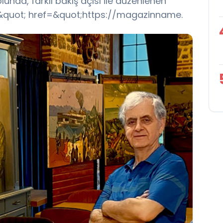
unda, farklı bakış açısı ile düzenlenen
nk&quot; href=&quot;https://magazinname.