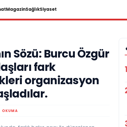
nat
Magazin
Sağlık
Siyaset
ın Sözü: Burcu Özgür
aşları fark
kleri organizasyon
şladılar.
K OKUMA