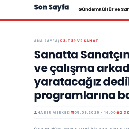
Son Sayfa
Gündem
Kültür ve Sa
ANA SAYFA
/
KÜLTÜR VE SANAT
Sanatta Sanatçın
ve çalışma arkad
yaratacağız dedi
programlarına ba
HABER MERKEZI
05.09.2025 - 14:00
2 D