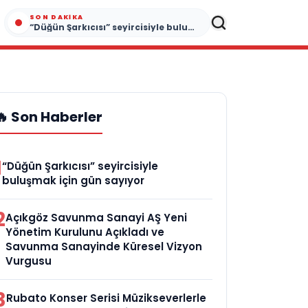
SON DAKIKA
“Düğün Şarkıcısı” seyircisiyle buluşmak için gün sayıyor
🔥 Son Haberler
1
“Düğün Şarkıcısı” seyircisiyle
buluşmak için gün sayıyor
2
Açıkgöz Savunma Sanayi AŞ Yeni
Yönetim Kurulunu Açıkladı ve
Savunma Sanayinde Küresel Vizyon
Vurgusu
3
Rubato Konser Serisi Müzikseverlerle