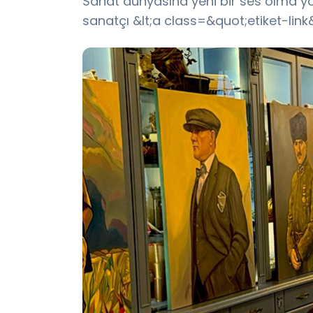
Sanat dünyasına yeni bir ses olma yol
sanatçı &lt;a class=&quot;etiket-li