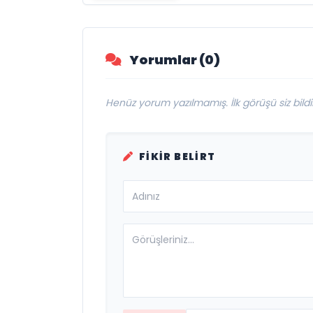
Dünyasının Usta
İsmi Can Kolukısa
Hayatını Kaybetti
Yorumlar (0)
Henüz yorum yazılmamış. İlk görüşü siz bildir
FIKIR BELIRT