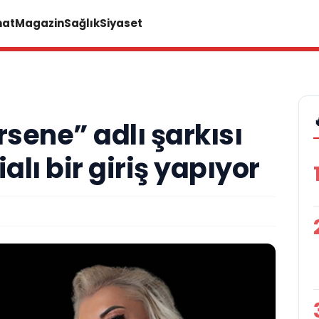
nat
Magazin
Sağlık
Siyaset
sene” adlı şarkısı
ialı bir giriş yapıyor