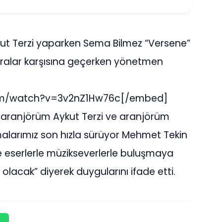
ykut Terzi yaparken Sema Bilmez “Versene”
ameralar karşısına geçerken yönetmen
om/watch?v=3v2nZ1Hw76c[/embed]
ıl aranjörüm Aykut Terzi ve aranjörüm
şmalarımız son hızla sürüyor Mehmet Tekin
de eserlerle müzikseverlerle buluşmaya
 olacak” diyerek duygularını ifade etti.