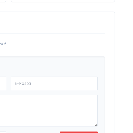
Çeken Türk
Firması: Taşyapı
in!