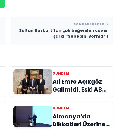
SONRAKI HABER
Sultan Bozkurt’tan çok beğenilen cover
şarkı “Sebebini Sorma” !
GÜNDEM
a
Ali Emre Açıkgöz
Galimidi, Eski AB
Bakanı ve
Büyükelçi Egemen
GÜNDEM
Bağış ile Bir Araya
Almanya’da
l
Geldi
Dikkatleri Üzerine