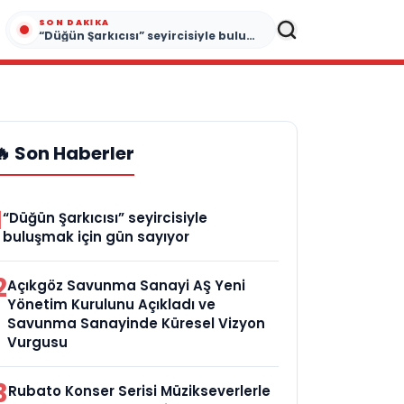
SON DAKIKA
“Düğün Şarkıcısı” seyircisiyle buluşmak için gün sayıyor
🔥 Son Haberler
1
“Düğün Şarkıcısı” seyircisiyle
buluşmak için gün sayıyor
2
Açıkgöz Savunma Sanayi AŞ Yeni
Yönetim Kurulunu Açıkladı ve
Savunma Sanayinde Küresel Vizyon
Vurgusu
3
Rubato Konser Serisi Müzikseverlerle