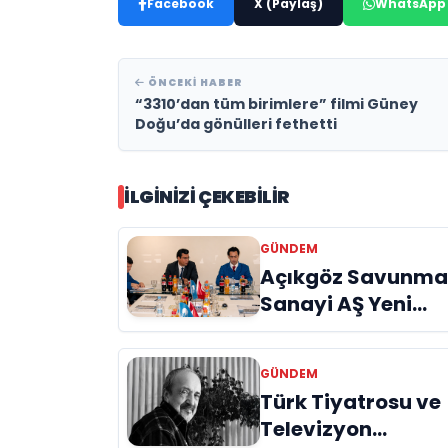
Facebook
X (Paylaş)
WhatsApp
ÖNCEKI HABER
“3310’dan tüm birimlere” filmi Güney
Doğu’da gönülleri fethetti
İLGINIZI ÇEKEBILIR
GÜNDEM
Açıkgöz Savunm
Sanayi AŞ Yeni
Yönetim Kurulunu
Açıkladı ve
GÜNDEM
Savunma
Türk Tiyatrosu ve
Sanayinde Kürese
Televizyon
Vizyon Vurgusu