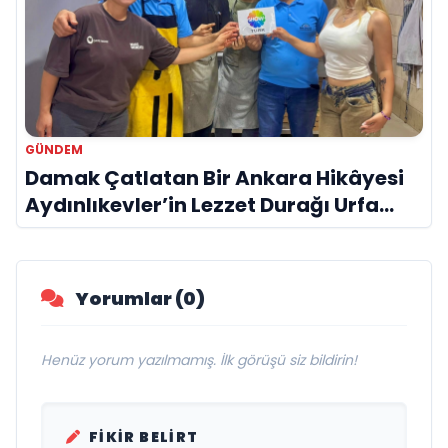
GÜNDEM
Damak Çatlatan Bir Ankara Hikâyesi
Aydınlıkevler’in Lezzet Durağı Urfa
Damak
Yorumlar (0)
Henüz yorum yazılmamış. İlk görüşü siz bildirin!
FIKIR BELIRT