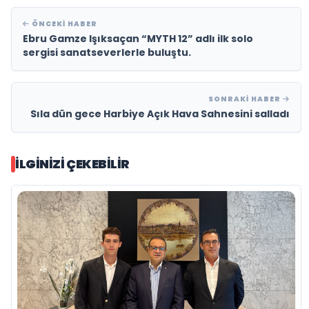
ÖNCEKI HABER
Ebru Gamze Işıksaçan “MYTH 12” adlı ilk solo
sergisi sanatseverlerle buluştu.
SONRAKI HABER
Sıla dün gece Harbiye Açık Hava Sahnesini salladı
İLGINIZI ÇEKEBILIR