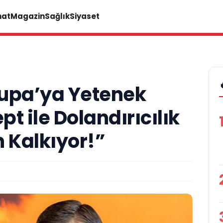
nat
Magazin
Sağlık
Siyaset
rupa’ya Yetenek
t ile Dolandırıcılık
 Kalkıyor!”