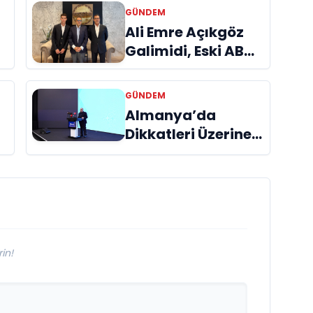
GÜNDEM
a
Ali Emre Açıkgöz
Galimidi, Eski AB
Bakanı ve
Büyükelçi Egemen
GÜNDEM
Bağış ile Bir Araya
Almanya’da
l
Geldi
Dikkatleri Üzerine
Çeken Türk
Firması: Taşyapı
in!