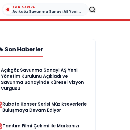
SON DAKIKA
Açıkgöz Savunma Sanayi AŞ Yeni Yönetim Kurulunu Açıkladı ve Savunma Sanayinde Küresel Vizyon Vurgusu
🔥 Son Haberler
1
Açıkgöz Savunma Sanayi AŞ Yeni
Yönetim Kurulunu Açıkladı ve
Savunma Sanayinde Küresel Vizyon
Vurgusu
2
Rubato Konser Serisi Müzikseverlerle
Buluşmaya Devam Ediyor
3
Tanıtım Filmi Çekimi ile Markanızı