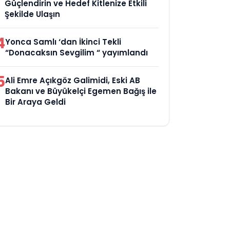
Güçlendirin ve Hedef Kitlenize Etkili
Şekilde Ulaşın
4
Yonca Samlı ‘dan İkinci Tekli
“Donacaksın Sevgilim “ yayımlandı
5
Ali Emre Açıkgöz Galimidi, Eski AB
Bakanı ve Büyükelçi Egemen Bağış ile
Bir Araya Geldi