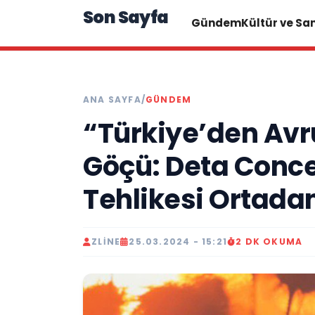
Son Sayfa
Gündem
Kültür ve Sa
ANA SAYFA
/
GÜNDEM
“Türkiye’den Av
Göçü: Deta Concep
Tehlikesi Ortadan
ZLINE
25.03.2024 - 15:21
2 DK OKUMA