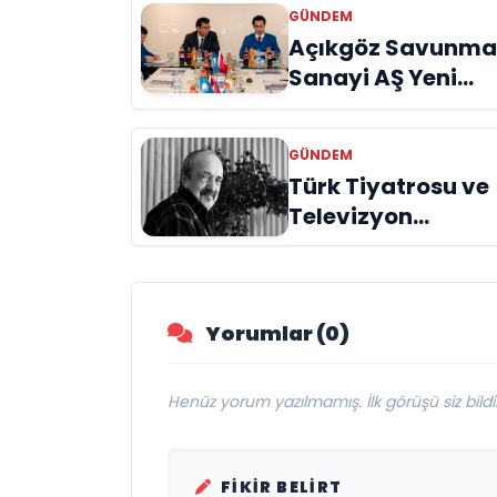
GÜNDEM
Açıkgöz Savunm
Sanayi AŞ Yeni
Yönetim Kurulunu
Açıkladı ve
GÜNDEM
Savunma
Türk Tiyatrosu ve
Sanayinde Kürese
Televizyon
Vizyon Vurgusu
Dünyasının Usta
İsmi Can Kolukısa
Hayatını Kaybetti
Yorumlar (0)
Henüz yorum yazılmamış. İlk görüşü siz bildir
FIKIR BELIRT