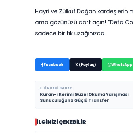
Hayri ve Zülküf Doğan kardeşlerin m
ama gözünüzü dört açın! “Deta Conc
sadece bir tık uzağınızda.
Facebook
X (Paylaş)
WhatsApp
ÖNCEKI HABER
Kuran-ı Kerimi Güzel Okuma Yarışması
Sunuculuğuna Güçlü Transfer
İLGINIZI ÇEKEBILIR