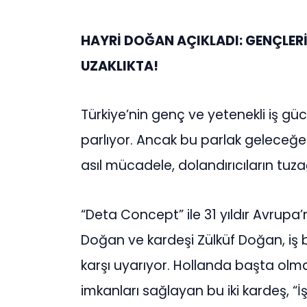
HAYRİ DOĞAN AÇIKLADI: GENÇLERİN
UZAKLIKTA!
Türkiye’nin genç ve yetenekli iş gü
parlıyor. Ancak bu parlak geleceğ
asıl mücadele, dolandırıcıların tu
“Deta Concept” ile 31 yıldır Avrupa’
Doğan ve kardeşi Zülküf Doğan, iş b
karşı uyarıyor. Hollanda başta olma
imkanları sağlayan bu iki kardeş, “İ