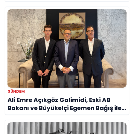
Savunma Sanayinde Küresel Vizyon
Vurgusu
GÜNDEM
Ali Emre Açıkgöz Galimidi, Eski AB
Bakanı ve Büyükelçi Egemen Bağış ile
Bir Araya Geldi