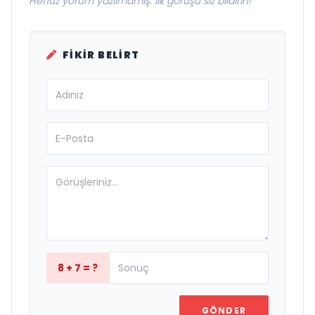
Henüz yorum yazılmamış. İlk görüşü siz bildirin!
FIKIR BELIRT
8 + 7 = ?
GÖNDER