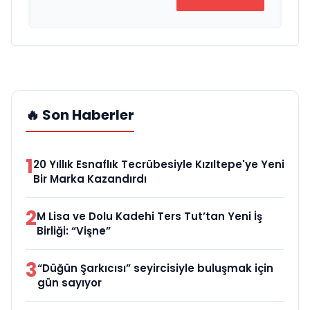
🔥 Son Haberler
1
20 Yıllık Esnaflık Tecrübesiyle Kızıltepe'ye Yeni
Bir Marka Kazandırdı
2
M Lisa ve Dolu Kadehi Ters Tut’tan Yeni İş
Birliği: “Vişne”
3
“Düğün Şarkıcısı” seyircisiyle buluşmak için
gün sayıyor