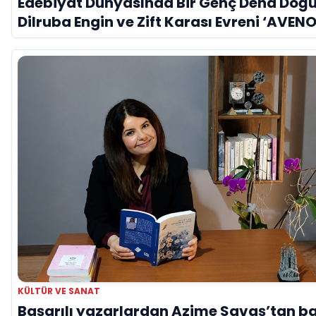
Edebiyat Dünyasında Bir Genç Deha Doğu
Dilruba Engin ve Zift Karası Evreni ‘AVENO
KÜLTÜR VE SANAT
Başarılı yazarlardan Azime Savaş’tan b