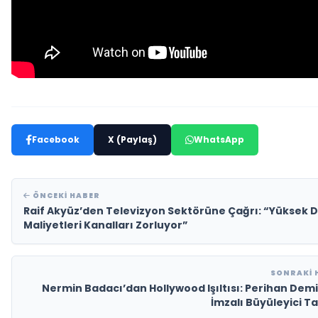
Facebook
X (Paylaş)
WhatsApp
ÖNCEKI HABER
Raif Akyüz’den Televizyon Sektörüne Çağrı: “Yüksek D
Maliyetleri Kanalları Zorluyor”
SONRAKI 
Nermin Badacı’dan Hollywood Işıltısı: Perihan Dem
İmzalı Büyüleyici T