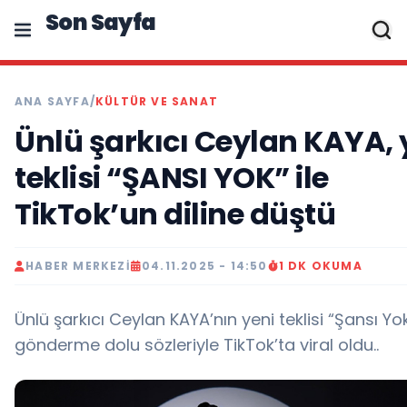
Son Sayfa
ANA SAYFA
/
KÜLTÜR VE SANAT
Ünlü şarkıcı Ceylan KAYA, 
teklisi “ŞANSI YOK” ile
TikTok’un diline düştü
HABER MERKEZI
04.11.2025 - 14:50
1 DK OKUMA
Ünlü şarkıcı Ceylan KAYA’nın yeni teklisi “Şansı Yok
gönderme dolu sözleriyle TikTok’ta viral oldu..