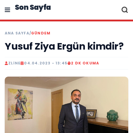
Son Sayfa
ANA SAYFA
/
GÜNDEM
Yusuf Ziya Ergün kimdir?
ZLINE
04.04.2023 - 13:45
2 DK OKUMA