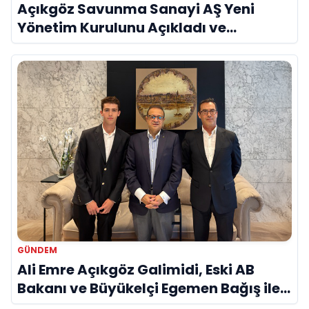
Açıkgöz Savunma Sanayi AŞ Yeni
Yönetim Kurulunu Açıkladı ve
Savunma Sanayinde Küresel Vizyon
Vurgusu
GÜNDEM
Ali Emre Açıkgöz Galimidi, Eski AB
Bakanı ve Büyükelçi Egemen Bağış ile
Bir Araya Geldi