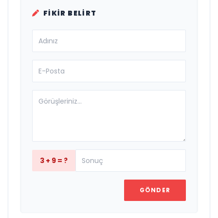
FIKIR BELIRT
3 + 9 = ?
GÖNDER