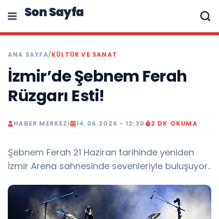
Son Sayfa
ANA SAYFA
/
KÜLTÜR VE SANAT
İzmir’de Şebnem Ferah
Rüzgarı Esti!
HABER MERKEZI
14.06.2026 - 12:30
2 DK OKUMA
Şebnem Ferah 21 Haziran tarihinde yeniden
İzmir Arena sahnesinde sevenleriyle buluşuyor..