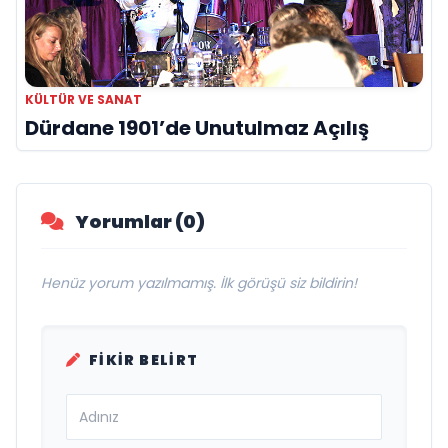
KÜLTÜR VE SANAT
Dürdane 1901’de Unutulmaz Açılış
Yorumlar (0)
Henüz yorum yazılmamış. İlk görüşü siz bildirin!
FIKIR BELIRT