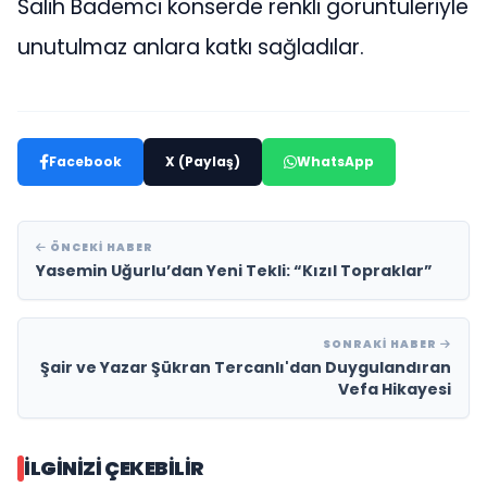
Salih Bademci konserde renkli görüntüleriyle
unutulmaz anlara katkı sağladılar.
Facebook
X (Paylaş)
WhatsApp
ÖNCEKI HABER
Yasemin Uğurlu’dan Yeni Tekli: “Kızıl Topraklar”
SONRAKI HABER
Şair ve Yazar Şükran Tercanlı'dan Duygulandıran
Vefa Hikayesi
İLGINIZI ÇEKEBILIR