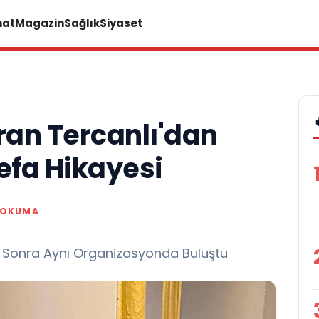
nat
Magazin
Sağlık
Siyaset
ran Tercanlı'dan
efa Hikayesi
 OKUMA
r Sonra Aynı Organizasyonda Buluştu