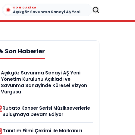
SON DAKIKA
Açıkgöz Savunma Sanayi AŞ Yeni Yönetim Kurulunu Açıkladı ve Savunma Sanayinde Küresel Vizyon Vurgusu
🔥 Son Haberler
1
Açıkgöz Savunma Sanayi AŞ Yeni
Yönetim Kurulunu Açıkladı ve
Savunma Sanayinde Küresel Vizyon
Vurgusu
2
Rubato Konser Serisi Müzikseverlerle
Buluşmaya Devam Ediyor
3
Tanıtım Filmi Çekimi ile Markanızı