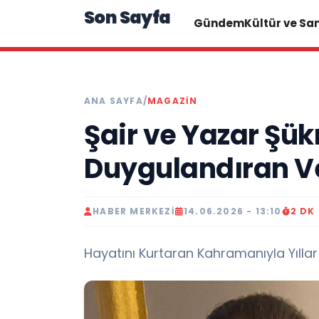
Son Sayfa
Gündem
Kültür ve Sa
ANA SAYFA
/
MAGAZIN
Şair ve Yazar Şük
Duygulandıran V
HABER MERKEZI
14.06.2026 - 13:10
2 DK
Hayatını Kurtaran Kahramanıyla Yılla