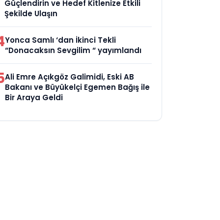
Güçlendirin ve Hedef Kitlenize Etkili
Şekilde Ulaşın
4
Yonca Samlı ‘dan İkinci Tekli
“Donacaksın Sevgilim “ yayımlandı
5
Ali Emre Açıkgöz Galimidi, Eski AB
Bakanı ve Büyükelçi Egemen Bağış ile
Bir Araya Geldi