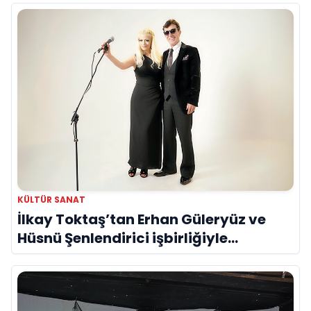
KÜLTÜR SANAT
İlkay Toktaş’tan Erhan Güleryüz ve
Hüsnü Şenlendirici işbirliğiyle
duygusal bir aşk manifestosu: “Deliler
Gibi”