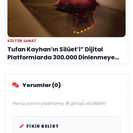
KÜLTÜR SANAT
Tufan Kayhan’ın Silüet’i” Dijital
Platformlarda 300.000 Dinlenmeye
Ulaştı
Yorumlar (0)
Henüz yorum yazılmamış. İlk görüşü siz bildirin!
FIKIR BELIRT