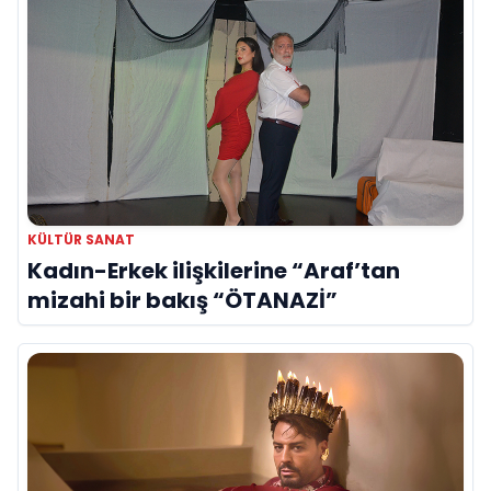
KÜLTÜR SANAT
Kadın-Erkek ilişkilerine “Araf’tan
mizahi bir bakış “ÖTANAZİ”