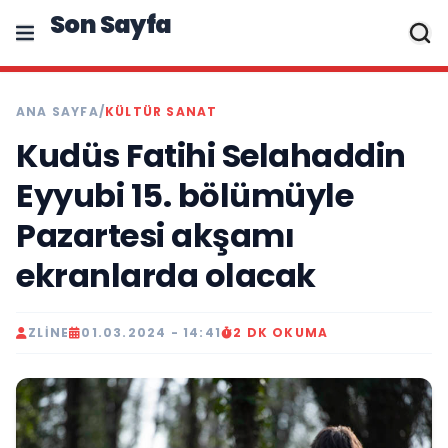
Son Sayfa
ANA SAYFA
/
KÜLTÜR SANAT
Kudüs Fatihi Selahaddin
Eyyubi 15. bölümüyle
Pazartesi akşamı
ekranlarda olacak
ZLINE
01.03.2024 - 14:41
2 DK OKUMA