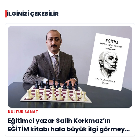
İLGINIZI ÇEKEBILIR
KÜLTÜR SANAT
Eğitimci yazar Salih Korkmaz’ın
EĞİTİM kitabı hala büyük ilgi görmeye
devam ediyor