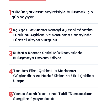
1
“Düğün Şarkıcısı” seyircisiyle buluşmak için
gün sayıyor
2
Açıkgöz Savunma Sanayi AŞ Yeni Yönetim
Kurulunu Açıkladı ve Savunma Sanayinde
Küresel Vizyon Vurgusu
3
Rubato Konser Serisi Müzikseverlerle
Buluşmaya Devam Ediyor
4
Tanıtım Filmi Çekimi ile Markanızı
Güçlendirin ve Hedef Kitlenize Etkili Şekilde
Ulaşın
5
Yonca Samlı ‘dan İkinci Tekli “Donacaksın
Sevgilim “ yayımlandı