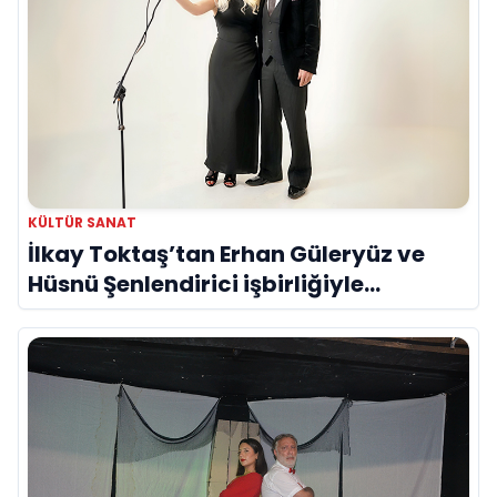
KÜLTÜR SANAT
İlkay Toktaş’tan Erhan Güleryüz ve
Hüsnü Şenlendirici işbirliğiyle
duygusal bir aşk manifestosu: “Deliler
Gibi”