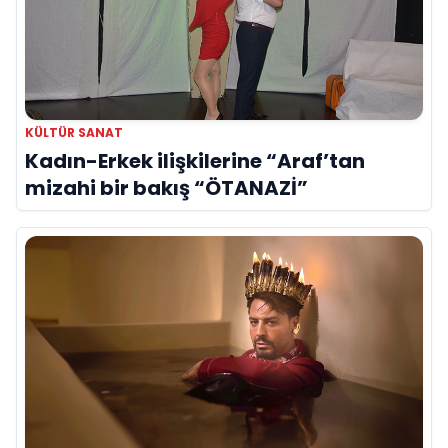
KÜLTÜR SANAT
Kadın-Erkek ilişkilerine “Araf’tan
mizahi bir bakış “ÖTANAZİ”