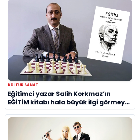
KÜLTÜR SANAT
Eğitimci yazar Salih Korkmaz’ın
EĞİTİM kitabı hala büyük ilgi görmeye
devam ediyor