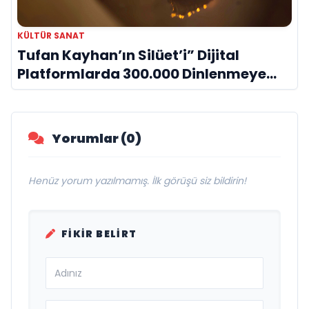
KÜLTÜR SANAT
Tufan Kayhan’ın Silüet’i” Dijital
Platformlarda 300.000 Dinlenmeye
Ulaştı
Yorumlar (0)
Henüz yorum yazılmamış. İlk görüşü siz bildirin!
FIKIR BELIRT